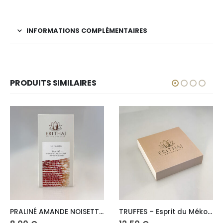
INFORMATIONS COMPLÉMENTAIRES
PRODUITS SIMILAIRES
ns peuvent être choisies sur la page du produit
PRALINÉ AMANDE NOISETTE – lait
TRUFFES – Esprit du Mékong