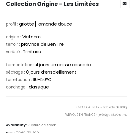
Collection Origine – Les Limitées
griotte⎪ amande douce
profil :
Vietnam
origine :
province de Ben Tre
terroir :
Trinitario
variété :
4 jours en caisse cascade
fermentation :
8 jours d’ensoleillement
séchage :
110-120°C
torréfaction :
classique
conchage :
CHOCOLAT NOIR – tablette de 100g
FABRIQUÉ EN FRANCE –
prix/kg : 85,00 € TTC
Availability:
Rupture de stock
UGS :
TONCL70-100