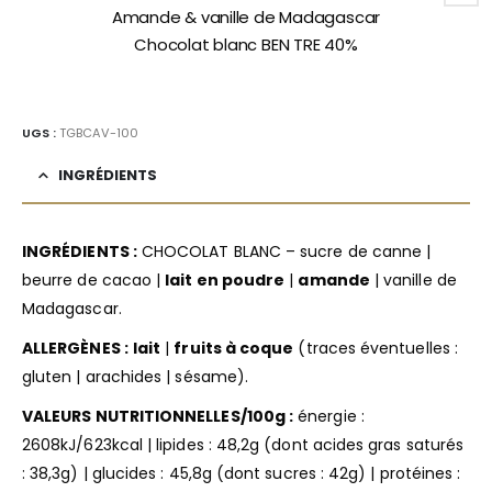
Amande & vanille de Madagascar
Chocolat blanc BEN TRE 40%
UGS :
TGBCAV-100
INGRÉDIENTS
INGRÉDIENTS :
CHOCOLAT BLANC – sucre de canne |
beurre de cacao |
lait en poudre
|
amande
| vanille de
Madagascar.
ALLERGÈNES :
lait
|
fruits à coque
(traces éventuelles :
gluten | arachides | sésame).
VALEURS NUTRITIONNELLES/100g :
énergie :
2608kJ/623kcal | lipides : 48,2g (dont acides gras saturés
: 38,3g) | glucides : 45,8g (dont sucres : 42g) | protéines :