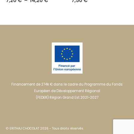
Plage
7,20
€
–
14,20
€
7,50
€
de
prix :
7,20 €
à
14,20 €
Financement de 274k € dans le cadre du Programme du Fonds
Européen de Développement Régional
(FEDER) Région Grand Est 2021-2027
© ERITHAJ CHOCOLAT 2026 - Tous droits réservés.