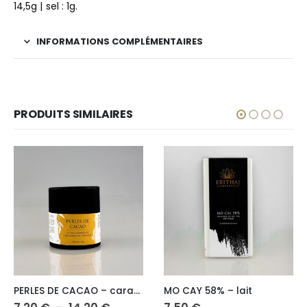
14,5g | sel : 1g.
INFORMATIONS COMPLÉMENTAIRES
PRODUITS SIMILAIRES
ns peuvent être choisies sur la page du produit
Ce produit a plusieurs variations. Les options peuvent être choisies sur la page du produit
PERLES DE CACAO – caramélisées
MO CAY 58% – lait