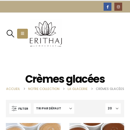
Crèmes glacées
ACCUEIL
NOTRE COLLECTION
LA GLACERIE
CRÈMES GLACÉES
FILTER