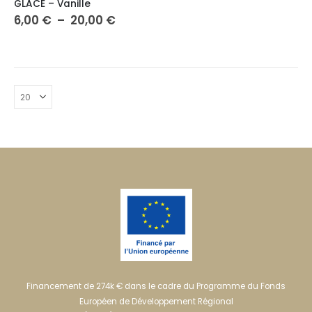
GLACE – Vanille
a
Plage
6,00
€
–
20,00
€
de
plusieurs
prix :
variations.
6,00 €
Les
à
20,00 €
options
peuvent
être
choisies
sur
la
page
du
produit
Financement de 274k € dans le cadre du Programme du Fonds
Européen de Développement Régional