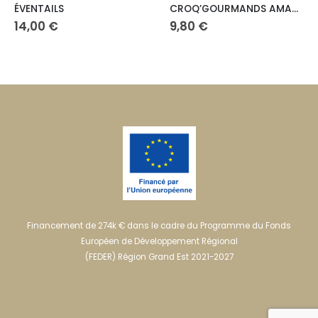
CROQ’GOURMANDS AMANDE – lait
PERLES D’AMANDE – lait
Plage
9,80
€
7,60
€
–
15,00
€
de
prix :
7,60 
à
15,00 
Financement de 274k € dans le cadre du Programme du Fonds
Européen de Développement Régional
(FEDER) Région Grand Est 2021-2027