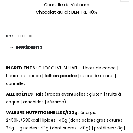
Cannelle du Vietnam
Chocolat au lait BEN TRE 48%
UGS :
TGLC-100
INGRÉDIENTS
INGRÉDIENTS
: CHOCOLAT AU LAIT – fèves de cacao |
beurre de cacao |
lait en poudre
| sucre de canne |
cannelle.
ALLERGÈNES
:
lait
(traces éventuelles : gluten | fruits à
coque | arachides | sésame).
VALEURS NUTRITIONNELLES/100g
: énergie :
2450kJ/586kcal | lipides : 40g (dont acides gras saturés :
24g) | glucides : 43g (dont sucres : 40g) | protéines : 8g |