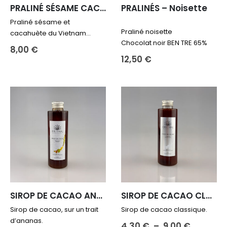
PRALINÉ SÉSAME CACAHUÈTES – lait
PRALINÉS – Noisette
Praliné sésame et
Praliné noisette
cacahuète du Vietnam
Chocolat noir BEN TRE 65%
Chocolat au lait BEN TRE 48%
8,00
€
12,50
€
SIROP DE CACAO ANANAS
SIROP DE CACAO CLASSIQUE
Sirop de cacao, sur un trait
Sirop de cacao classique.
d’ananas.
Plage
4,30
€
–
9,00
€