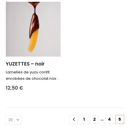
YUZETTES – noir
Lamelles de yuzu confit
enrobées de chocolat noir
BEN TRE 65%
12,50
€
…
1
2
4
5