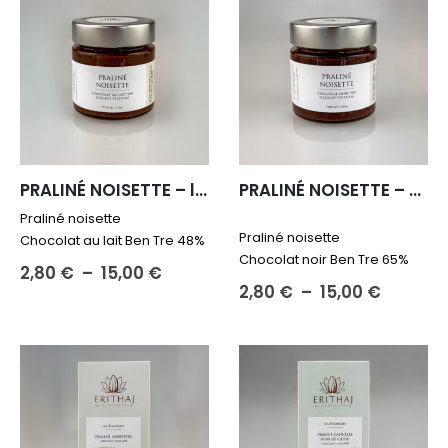
PRALINÉ NOISETTE – lait
PRALINÉ NOISETTE – noir
Praliné noisette
Praliné noisette
Chocolat au lait Ben Tre 48%
Chocolat noir Ben Tre 65%
Plage
2,80
€
–
15,00
€
de
Plage
2,80
€
–
15,00
€
prix :
de
Ce
2,80 €
prix :
Ce
produit
à
2,80 €
produit
15,00 €
a
à
15,00 €
a
plusieurs
plusieurs
variations.
variations.
Les
Les
options