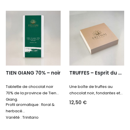
& miel
Variété : Trinitario
TIEN GIANG 70% – noir
TRUFFES – Esprit du Mékong
Tablette de chocolat noir
Une boîte de truffes au
70% de la province de Tien
chocolat noir, fondantes et
Giang.
gourmandes, inspirées par
12,50
€
Profil aromatique : floral &
les saveurs et l’esprit du
herbacé
Mékong
Variété : Trinitario