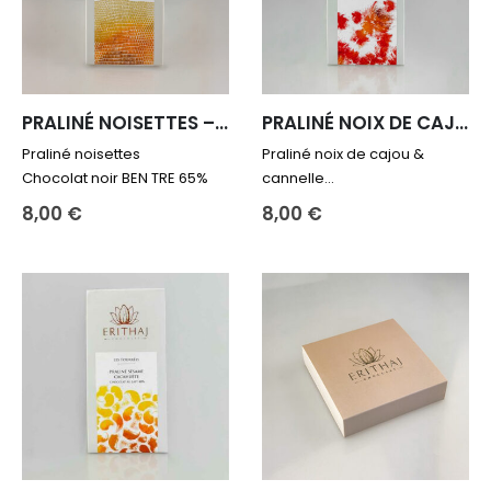
options
peuvent
peuvent
être
être
choisies
choisies
sur
sur
la
PRALINÉ NOISETTES – noir
PRALINÉ NOIX DE CAJOU CANNELLE – noir
la
page
Praliné noisettes
Praliné noix de cajou &
page
du
Chocolat noir BEN TRE 65%
cannelle
du
produit
Chocolat noir BEN TRE 65%
produit
8,00
€
8,00
€