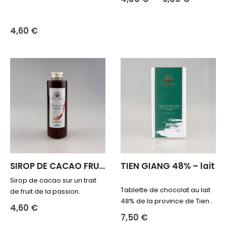
de
prix :
Ce
4,30 €
produit
4,60
€
à
9,00 €
a
plusieurs
variations.
Les
options
peuvent
être
choisies
sur
la
page
du
SIROP DE CACAO FRUIT DE LA PASSION
TIEN GIANG 48% – lait
produit
Sirop de cacao sur un trait
Tablette de chocolat au lait
de fruit de la passion.
48% de la province de Tien
4,60
€
Giang.
7,50
€
Profil aromatique : caramel