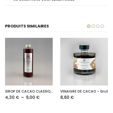
PRODUITS SIMILAIRES
Ce produit a plusieurs variations. Les options peuvent être choisies sur la page du produit
SIROP DE CACAO CLASSIQUE
VINAIGRE DE CACAO – brut
Plage
4,30
€
–
9,00
€
8,60
€
de
prix :
4,30 €