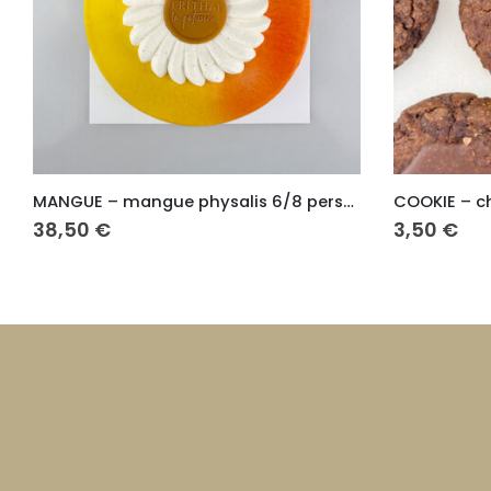
MANGUE – mangue physalis 6/8 personnes
COOKIE – chocolat
COOKIE –
3,50
€
3,50
€