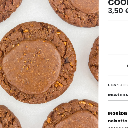
COOK
3,50
UGS :
PACS
INGRÉDIE
INGRÉDI
noisette