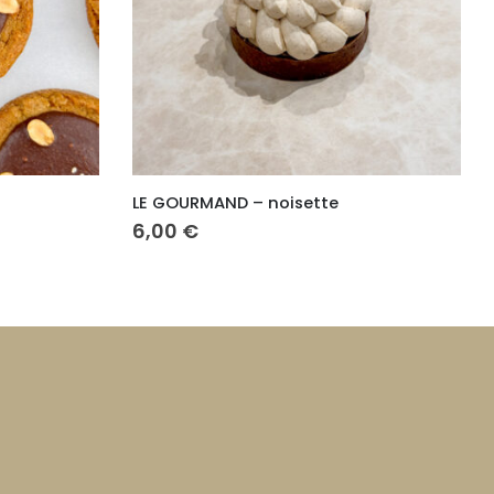
GAO – cacahuète riz torréfié
6,50
€