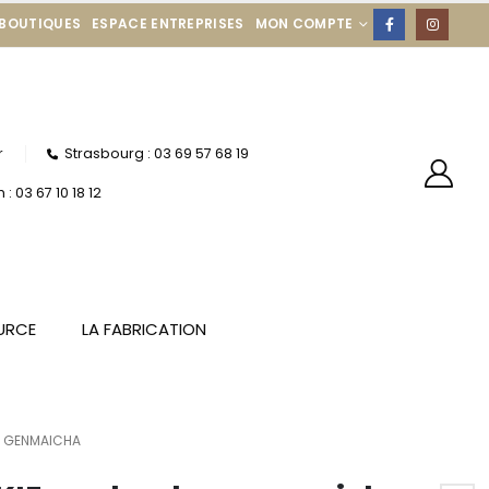
 BOUTIQUES
ESPACE ENTREPRISES
MON COMPTE
r
Strasbourg : 03 69 57 68 19
: 03 67 10 18 12
URCE
LA FABRICATION
A GENMAICHA