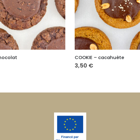
 cacahuète
LE GOURMAND – noisette
6,00
€