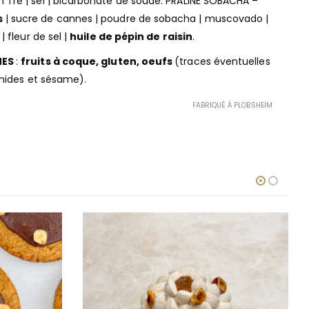
 Tre | sel | bicarbonate de soude. PRALINÉ SOBACHA –
s
| sucre de cannes | poudre de sobacha | muscovado |
 | fleur de sel |
huile de pépin de raisin
.
NES
:
fruits à coque, gluten, oeufs
(traces éventuelles
achides et sésame).
FABRIQUÉ À PLOBSHEIM