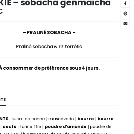
IE – sobacha genmaicha
€
– PRALINÉ SOBACHA –
Praliné sobacha & riz torréfié
À consommer de préférence sous 4 jours.
NTS
ENTS
: sucre de canne | muscovado |
beurre
|
beurre
|
oeufs
| farine T55 |
poudre d’amande
| poudre de