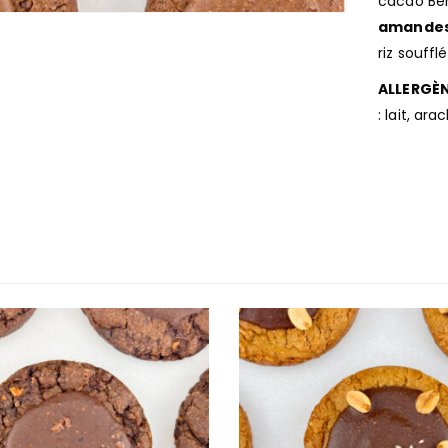
cacao Ben
amande
riz soufflé
ALLERGÈ
: lait, ar