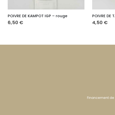
POIVRE DE TA LAI – noir
POIVRE DE 
4,50
€
3,80
€
Financement de 