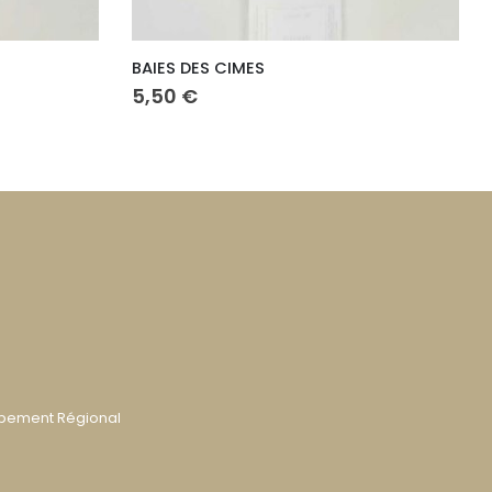
POIVRE DE TA LAI – blanc
4,90
€
ppement Régional