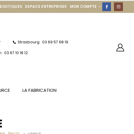
 BOUTIQUES
ESPACE ENTREPRISES
MON COMPTE
r
Strasbourg : 03 69 57 68 19
: 03 67 10 18 12
URCE
LA FABRICATION
E
ERIE
,
ÉPICES
VANILLE