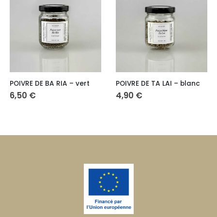
 DE BA RIA – vert
POIVRE DE TA LAI – blanc
ANANAS
€
4,90
€
6,80
€