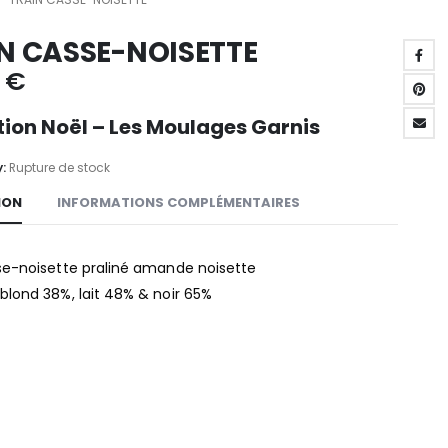
N CASSE-NOISETTE
0
€
tion Noël – Les Moulages Garnis
y:
Rupture de stock
ION
INFORMATIONS COMPLÉMENTAIRES
se-noisette praliné amande noisette
blond 38%, lait 48% & noir 65%