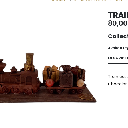
TRAI
80,0
Collec
Availabilit
DESCRIPT
Train cas
Chocolat 