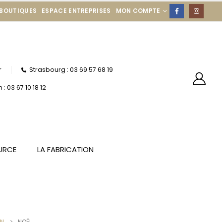
 BOUTIQUES
ESPACE ENTREPRISES
MON COMPTE
r
Strasbourg : 03 69 57 68 19
: 03 67 10 18 12
URCE
LA FABRICATION
ON
NOËL