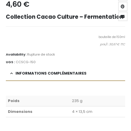
4,60
€
Collection Cacao Culture – Fermentation
bouteille de 150ml
prix/l : 30,67 € TTC
Availability:
Rupture de stock
UGS :
CCSCG-150
INFORMATIONS COMPLÉMENTAIRES
Poids
235 g
Dimensions
4 × 13,5 cm