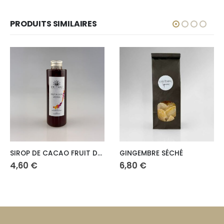
PRODUITS SIMILAIRES
SIROP DE CACAO FRUIT DE LA PASSION
GINGEMBRE SÉCHÉ
Pl
6,80
€
4,30
€
–
9,00
€
d
pri
4,
à
9,