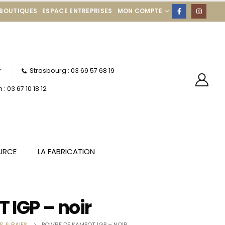
 BOUTIQUES
ESPACE ENTREPRISES
MON COMPTE
r
Strasbourg : 03 69 57 68 19
: 03 67 10 18 12
URCE
LA FABRICATION
 IGP – noir
S & BAIES
POIVRE DE KAMPOT IGP – NOIR