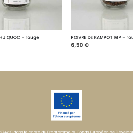
ouge
POIVRE DE KAMPOT IGP – rouge
6,50
€
274k € dans le cadre du Programme du Fonds Européen de Dévelo