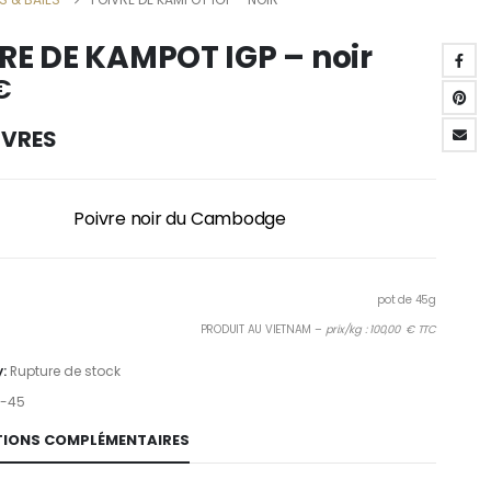
RE DE KAMPOT IGP – noir
€
IVRES
Poivre noir du Cambodge
pot de 45g
PRODUIT AU VIETNAM –
prix/kg : 100,00 € TTC
y:
Rupture de stock
N-45
IONS COMPLÉMENTAIRES