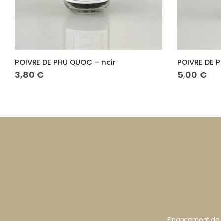
E PHU QUOC – noir
POIVRE DE PHU QUOC – r
5,00
€
Financement de 