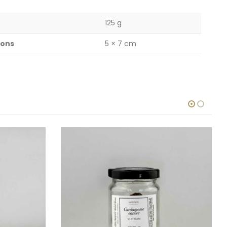
125 g
ions
5 × 7 cm