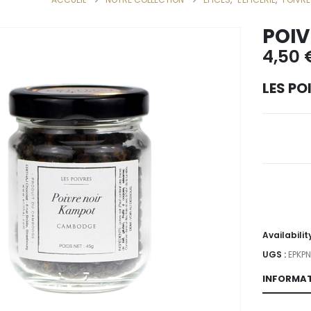
POIV
4,50
LES PO
Availabilit
UGS :
EPKP
INFORMAT