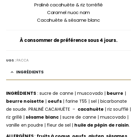
Praliné cacahuète & riz torréfié
Caramel nuoc nam
Cacahuète & sésame blanc
À consommer de préférence sous 4 jours.
UGS :
PACCA
INGRÉDIENTS
INGRÉDIENTS
: sucre de canne | muscovado |
beurre
|
beurre noisette
|
oeufs
| farine T55 | sel | bicarbonate
de soude. PRALINÉ CACAHUÈTE –
cacahuète
| riz soufflé |
riz grillé |
sésame
blanc
| sucre de canne | muscovado |
vanille en poudre | fleur de sel |
huile de pépin de raisin
.
ALLERGÈNES
:
fruits à coque, oeufs, gluten, sésames,