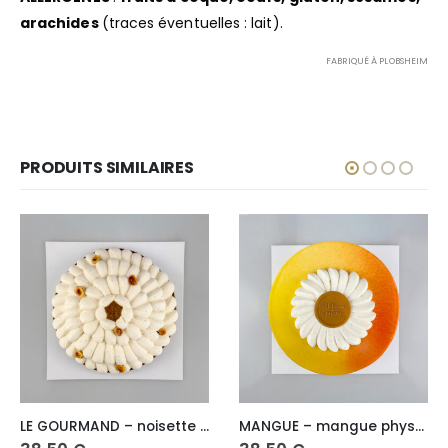
arachides
(traces éventuelles : lait).
FABRIQUÉ À PLOBSHEIM
PRODUITS SIMILAIRES
MANGUE – mangue physalis 6/8 personnes
SUPPAI – citron yuzu