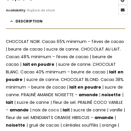
Availability:
Rupture de stock
DESCRIPTION
CHOCOLAT NOIR. Cacao 65% minimum – fèves de cacao
| beurre de cacao | sucre de canne. CHOCOLAT AU LAIT.
Cacao 48% minimum – fèves de cacao | beurre de
cacao |
lait en poudre
| sucre de canne. CHOCOLAT
BLANC. Cacao 40% minimum – beurre de cacao |
lait en
poudre
| sucre de canne. CHOCOLAT BLOND. Cacao 38%
minimum – beurre de cacao |
lait en poudre
| sucre de
canne. PRALINÉ AMANDE NOISETTE –
amande
|
noisette
|
lait
| sucre de canne | fleur de sel. PRALINÉ COCO VANILLE
–
amande
| noix de coco |
lait
| sucre de canne | vanille |
fleur de sel. MENDIANTS ORANGE HIBISCUS –
amande
|
noisette
| grué de cacao | céréales soufflés | orange |