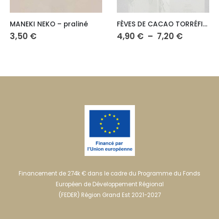
Les options peuvent être choisies sur la page du produit
Ce produit a plusieurs variations. Les options peuvent être choisies sur la page du produit
FÈVES DE CACAO TORRÉFIÉES
PRALINÉ NOIX DE CAJOU CANNELLE – noir
Plage
4,90
€
–
7,20
€
8,00
€
de
prix :
4,90 €
à
7,20 €
Financement de 274k € dans le cadre du Programme du Fonds
Européen de Développement Régional
(FEDER) Région Grand Est 2021-2027