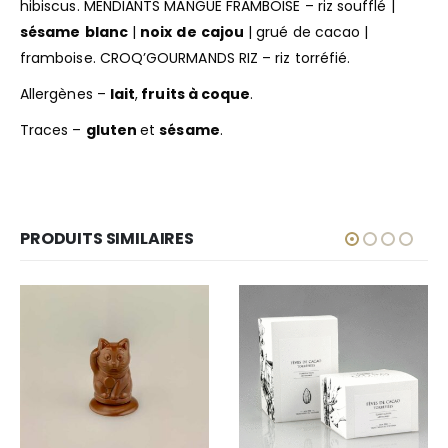
hibiscus. MENDIANTS MANGUE FRAMBOISE – riz soufflé |
sésame
blanc
|
noix
de
cajou
| grué de cacao |
framboise. CROQ’GOURMANDS RIZ – riz torréfié.
Allergènes –
lait
,
fruits à coque
.
Traces –
gluten
et
sésame
.
PRODUITS SIMILAIRES