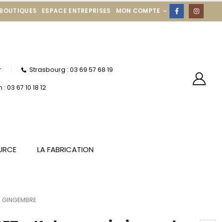
 BOUTIQUES
ESPACE ENTREPRISES
MON COMPTE
r
Strasbourg : 03 69 57 68 19
: 03 67 10 18 12
URCE
LA FABRICATION
I GINGEMBRE