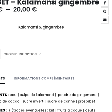
ET – Kalamansi gingembre
Plage
€
–
20,00
€
de
prix :
6,00 €
Kalamansi & gingembre
à
20,00 €
NTS
INFORMATIONS COMPLÉMENTAIRES
ENTS
: eau | pulpe de kalamansi | poudre de gingembre |
op de cacao | sucre inverti | sucre de canne | prosorbet
NES
: / (traces éventuelles : lait | fruits à coque | oeufs