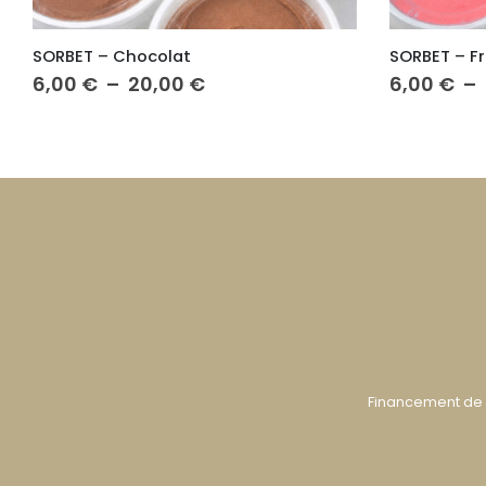
SORBET – Fraise goyave
Plage
6,00
€
–
20,00
€
6,00
€
–
de
prix :
6,00 €
à
20,00 €
Financement de 