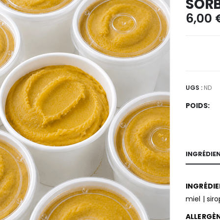
SORB
6,00
UGS :
ND
POIDS
INGRÉDIE
INGRÉDI
miel | sir
ALLERGÈ