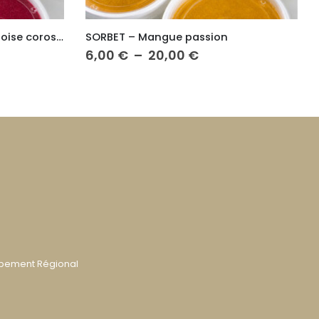
GLACE – Vanille
e
Plage
6,00
€
–
20,00
€
de
prix :
€
6,00 €
à
0 €
20,00 €
ppement Régional