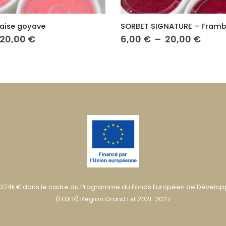
SORBET SIGNATURE – Framboise corossol
SORBET – Mangue passion
Plage
Plag
20,00
€
6,00
€
–
20,00
€
de
de
prix :
prix :
6,00 €
6,00 
à
à
20,00 €
20,0
274k € dans le cadre du Programme du Fonds Européen de Dévelo
(FEDER) Région Grand Est 2021-2027