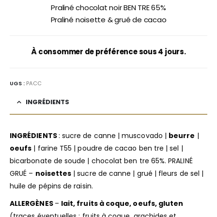
Praliné chocolat noir BEN TRE 65%
Praliné noisette & grué de cacao
À consommer de préférence sous 4 jours.
UGS :
PACC
INGRÉDIENTS
INGRÉDIENTS
: sucre de canne | muscovado |
beurre
|
oeufs
| farine T55 | poudre de cacao ben tre | sel |
bicarbonate de soude | chocolat ben tre 65%. PRALINÉ
GRUÉ –
noisettes
| sucre de canne | grué | fleurs de sel |
huile de pépins de raisin.
ALLERGÈNES
–
lait, fruits à coque, oeufs, gluten
(traces éventuelles : fruits à coque, arachides et