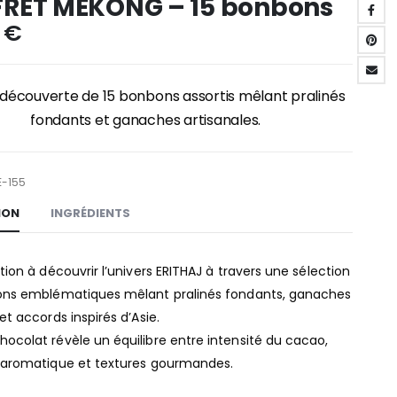
RET MEKONG – 15 bonbons
0
€
 découverte de 15 bonbons assortis mêlant pralinés
fondants et ganaches artisanales.
-155
ION
INGRÉDIENTS
tion à découvrir l’univers ERITHAJ à travers une sélection
ons emblématiques mêlant pralinés fondants, ganaches
et accords inspirés d’Asie.
ocolat révèle un équilibre entre intensité du cacao,
 aromatique et textures gourmandes.