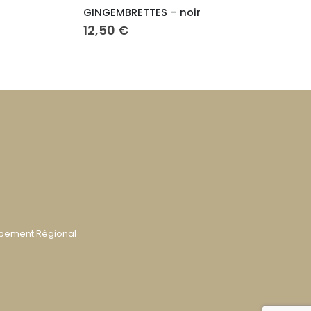
S – noir
TIEN GIANG 48% – lait
7,50
€
ppement Régional