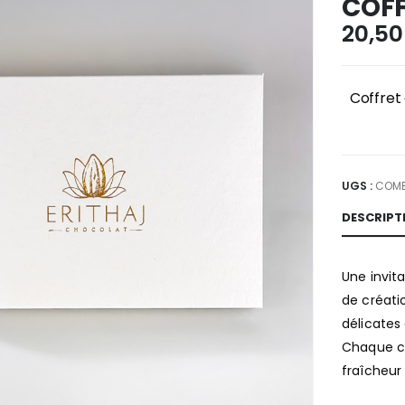
COFF
20,5
Coffret
UGS :
COME
DESCRIPT
Une invita
de créati
délicates 
Chaque ch
fraîcheur