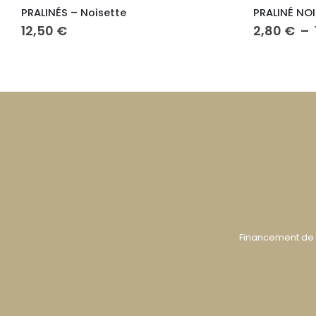
PRALINÉ NOISETTE – noir
Plage
2,80
€
–
15,00
€
de
prix :
2,80 €
à
15,00 €
Financement de 