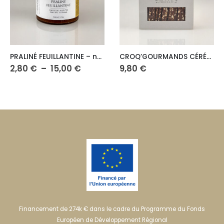
Ce produit a plusieurs variations. Les options peuvent être choisies sur la page du produit
PRALINÉ FEUILLANTINE – noir
CROQ’GOURMANDS CÉRÉALES SOUFFLÉS – lait
Plage
2,80
€
–
15,00
€
9,80
€
de
prix :
2,80 €
à
15,00 €
Financement de 274k € dans le cadre du Programme du Fonds
Européen de Développement Régional