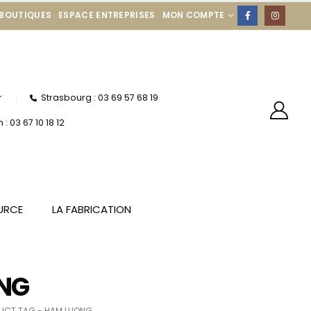
 BOUTIQUES
ESPACE ENTREPRISES
MON COMPTE
r
Strasbourg : 03 69 57 68 19
: 03 67 10 18 12
URCE
LA FABRICATION
NG
UCT TAG -
HAM LUONG