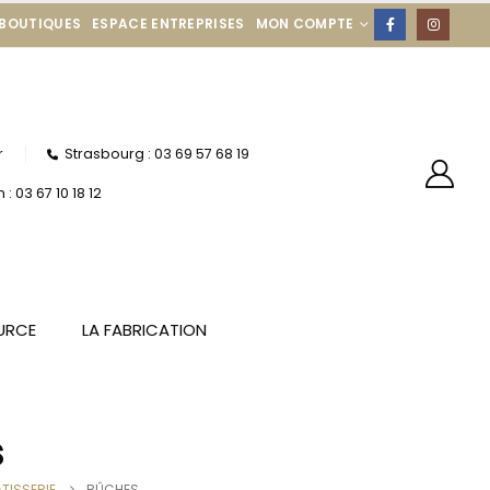
 BOUTIQUES
ESPACE ENTREPRISES
MON COMPTE
r
Strasbourg : 03 69 57 68 19
: 03 67 10 18 12
URCE
LA FABRICATION
s
ÂTISSERIE
BÛCHES