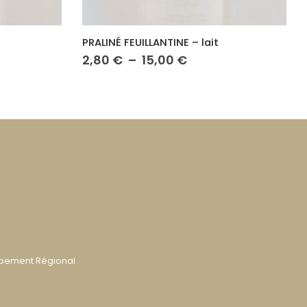
PERLES DE CACAO – caramélisées
Plage
7,20
€
–
14,20
€
de
prix :
€
7,20 €
à
 €
14,20 €
ppement Régional