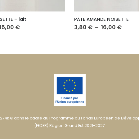
E NOISETTE
PRALINÉ FEUILLANTINE – lait
Plage
Plage
16,00
€
2,80
€
–
15,00
€
de
de
prix :
prix :
3,80 €
2,80 
à
à
16,00 €
15,00
274k € dans le cadre du Programme du Fonds Européen de Dévelo
(FEDER) Région Grand Est 2021-2027