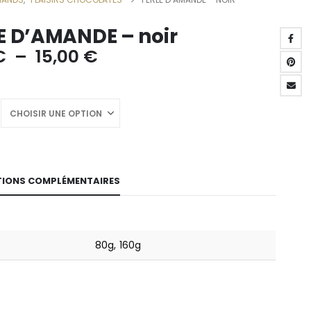
E D’AMANDE – noir
Plage
€
–
15,00
€
de
prix :
7,60 €
à
15,00 €
IONS COMPLÉMENTAIRES
80g, 160g