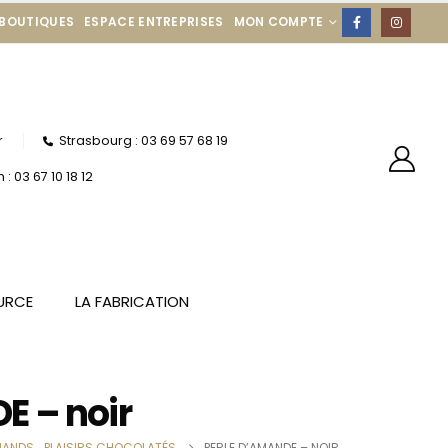
 BOUTIQUES
ESPACE ENTREPRISES
MON COMPTE
r
Strasbourg : 03 69 57 68 19
: 03 67 10 18 12
URCE
LA FABRICATION
E – noir
MANDS
,
PLAISIRS CHOCOLATÉS
PERLE D’AMANDE – NOIR