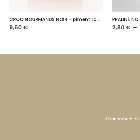
PRALINÉ NOISETTE – lait
PÂTE AMAND
Plage
2,80
€
–
15,00
€
3,80
€
–
de
prix :
2,80 €
à
15,00 €
Financement de 